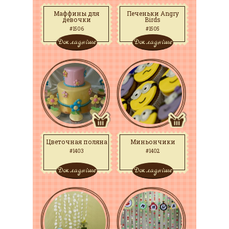
Маффины для
Печеньки Angry
девочки
Birds
#1506
#1505
Докладніше
Докладніше
Цветочная поляна
Миньончики
#1403
#1402
Докладніше
Докладніше