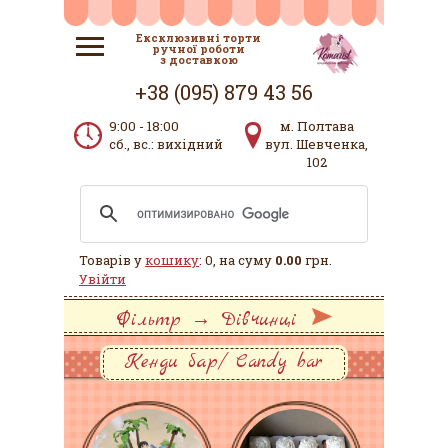
Ексклюзивні торти
ручної роботи
з доставкою
+38 (095) 879 43 56
9:00 - 18:00
м. Полтава
сб., вс.: вихідний
вул. Шевченка,
102
Товарів у
кошику
: 0, на суму
0.00
грн.
Увійти
Фільтр → Дівчинці
Кенди бар/ Candy bar