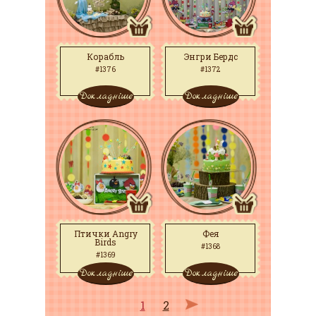
Корабль
Энгри Бердс
#1376
#1372
Докладніше
Докладніше
Птички Angry
Фея
Birds
#1368
#1369
Докладніше
Докладніше
1
2