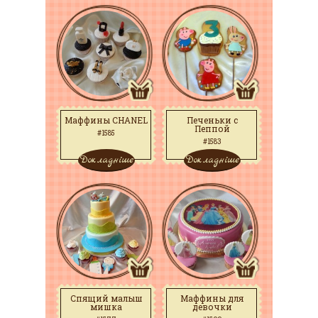
Маффины CHANEL
Печеньки с
Пеппой
#1585
#1583
Докладніше
Докладніше
Спящий малыш
Маффины для
мишка
девочки