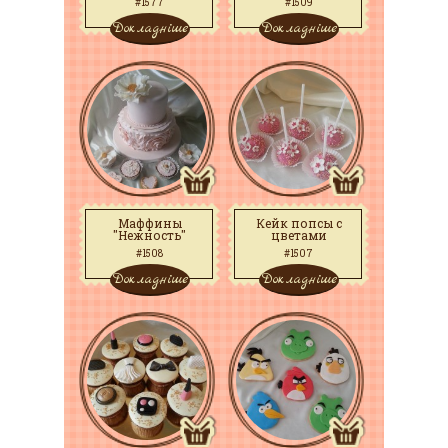
#1577
#1509
Докладніше
Докладніше
Маффины
Кейк попсы с
"Нежность"
цветами
#1508
#1507
Докладніше
Докладніше