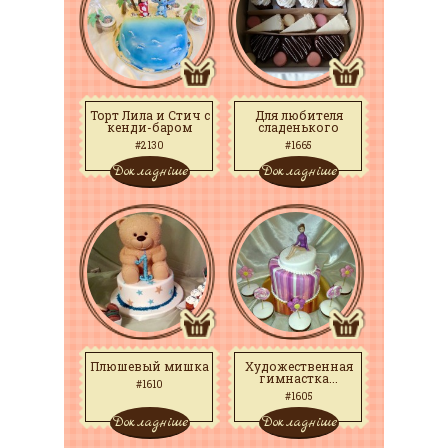
Торт Лила и Стич с
Для любителя
кенди-баром
сладенького
#2130
#1665
Докладніше
Докладніше
Плюшевый мишка
Художественная
гимнастка...
#1610
#1605
Докладніше
Докладніше