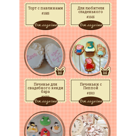
Торт с павлинами
Для любителя
сладенького
#1685
#1665
Докладніше
Докладніше
Печенье для
Печеньки с
свадебного кенди
Пеппой
бара
#1583
#1659
Докладніше
Докладніше