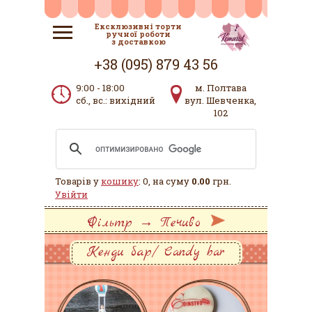
Ексклюзивні торти
ручної роботи
з доставкою
+38 (095) 879 43 56
9:00 - 18:00
м. Полтава
сб., вс.: вихідний
вул. Шевченка,
102
Товарів у
кошику
: 0, на суму
0.00
грн.
Увійти
Фільтр → Печиво
Кенди бар/ Candy bar