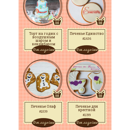
Торт на годик с
Печенье Единство
воздушным
#2636
шаром и
кендибаром
Докладніше
Докладніше
#2795
Печенье Олаф
Печенье для
крестной
#2539
#2199
Докладніше
Докладніше