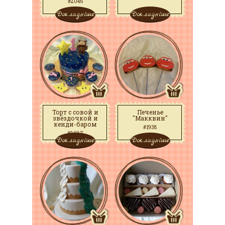
#2046
Докладніше
Докладніше
Торт с совой и
Печенье
звёздочкой и
"Макквин"
кенди-баром
#1938
#2027
Докладніше
Докладніше