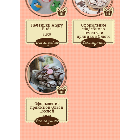
Печеньки Angry
Оформление
Birds
свадебного
печенья и
#1505
пряников Ольги
Кислаой
Докладніше
Докладніше
#1265
Оформление
пряников Ольги
Кислой
#1261
Докладніше