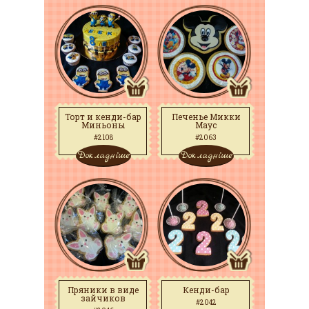
Торт и кенди-бар
Печенье Микки
Миньоны
Маус
#2108
#2063
Докладніше
Докладніше
Пряники в виде
Кенди-бар
зайчиков
#2042