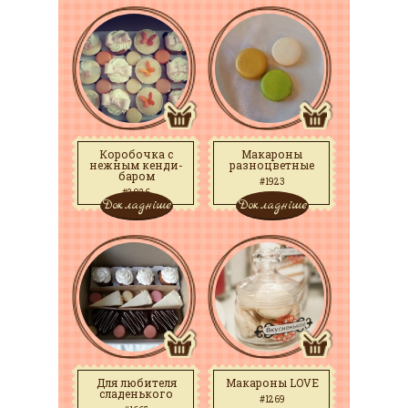
Коробочка с
Макароны
нежным кенди-
разноцветные
баром
#1923
#2026
Докладніше
Докладніше
Для любителя
Макароны LOVE
сладенького
#1269