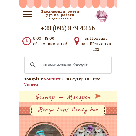
Ексклюзивні торти
ручної роботи
з доставкою
+38 (095) 879 43 56
9:00 - 18:00
м. Полтава
сб., вс.: вихідний
вул. Шевченка,
102
Товарів у
кошику
: 0, на суму
0.00
грн.
Увійти
Фільтр → Макарон
Кенди бар/ Candy bar