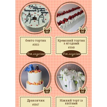
бенто тортик
Кремовий тортик
з ягодами
#3553
#3549
Докладніше
Докладніше
Дракончик
Ніжний торт із
квітами
#3547