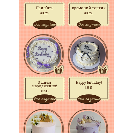
Прип'ять
кремовий тортик
#3525
#3522
Докладніше
Докладніше
З Днем
Happy birthday!
народження!
#3512
#3518
Докладніше
Докладніше