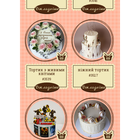
#3545
Докладніше
Докладніше
Тортик з живими
ніжний тортик
квітами
#3527
#3539
Докладніше
Докладніше