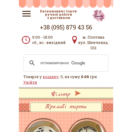
Ексклюзивні торти
ручної роботи
з доставкою
+38 (095) 879 43 56
9:00 - 18:00
м. Полтава
сб., вс.: вихідний
вул. Шевченка,
102
Товарів у
кошику
: 0, на суму
0.00
грн.
Увійти
Фільтр
Кремові торти