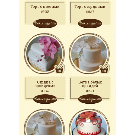
Торт с цветами
Торт с сердцами
#2955
#2847
Докладніше
Докладніше
Сердца с
Ветка белых
орхидеями
орхидей
#1645
#1571
Докладніше
Докладніше