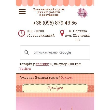
Ексклюзивні торти
ручної роботи
з доставкою
+38 (095) 879 43 56
9:00 - 18:00
м. Полтава
сб., вс.: вихідний
вул. Шевченка,
102
Товарів у
кошику
: 0, на суму
0.00
грн.
Увійти
Головна
Весільні торти
Орхідея
Орхідея