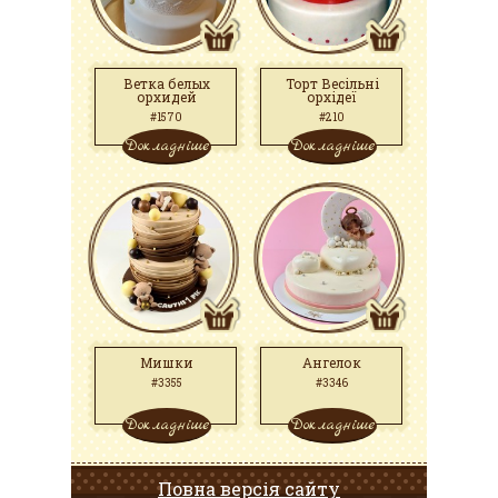
Ветка белых
Торт Весільні
орхидей
орхідеї
#1570
#210
Докладніше
Докладніше
Мишки
Ангелок
#3355
#3346
Докладніше
Докладніше
Повна версія сайту