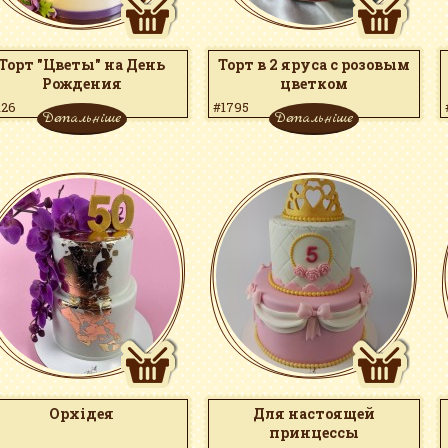
Торт "Цветы" на День
Торт в 2 яруса с розовым
Рождения
цветком
126
#1795
Детальніше
Детальніше
Орхідея
Для настоящей
принцессы