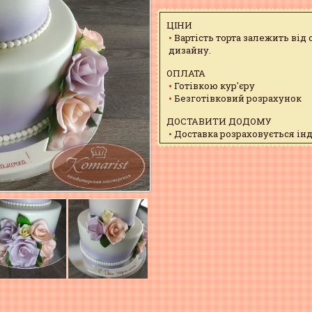
ЦІНИ
Вартість торта залежить від
дизайну.
ОПЛАТА
Готівкою кур'єру
Безготівковий розрахунок
ДОСТАВИТИ ДОДОМУ
Доставка розраховується ін
мажори, і водій може запізн
ЗАБРАТИ САМОМУ
м. Полтава, вул. Шевченка, 1
з 9:00 - 18:00 - безкоштовно
Сб. і нд. - вихідний
Схема проїзду
ХОЧЕТЕ ЗМІНИТИ ДИЗАЙН?
Присилайте свій варіант на
Опишіть менеджеру по тел. +
УМОВИ ЗБЕРІГАННЯ
Зберігати при t 2-5 С, волог.