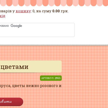
оварів у
кошику
: 0, на суму
0.00
грн.
хід
с цветами
АРТИКУЛ:
2955
яруса, цветы нежно розового и
овити