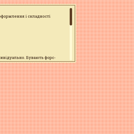
 оформлення і складності
дивідуально. Бувають форс-
юватися
02
 пошту
info@tort.pl.ua
38(095)879-43-56
 <75%. Термін зберігання 72 год.