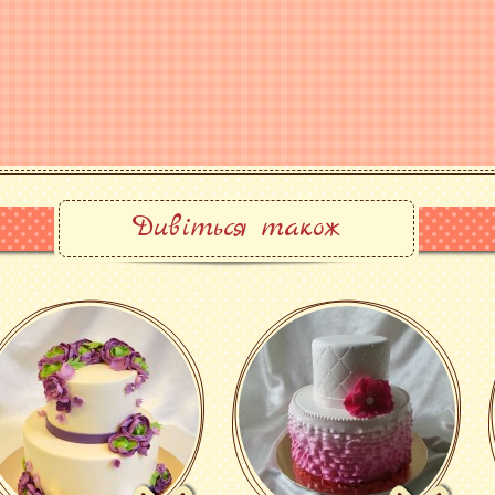
ЗАЛИШИЛИСЯ ПИТАННЯ?
Телефонуйте +38(095)879-43-5
Пишіть
info@tort.pl.ua
Заповнюйте форму
зворотно
Дивіться також