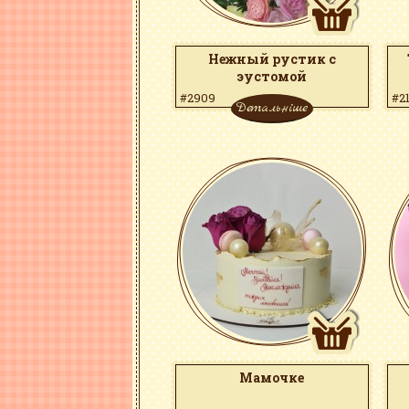
Нежный рустик с
эустомой
#2909
#2
Детальніше
Мамочке