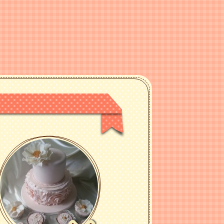
6 (Viber)
го зв'язку