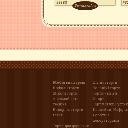
#3380
#3
Детальніше
Мобільна версія
Дитячі торти
Весільні торти
Чоловічі торти
Жіночі торти
Торти - квіти
Автомобілі та
Спорт
техніка
Торт у стилі Рустик
Новорічні торти
Капкейки, Маффін
Різне
Роботи з
декораторами
Торти для дорослих