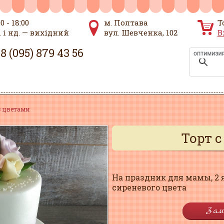
00 - 18:00
м. Полтава
Т
. і нд. — вихідний
вул. Шевченка, 102
В
8 (095) 879 43 56
с цветами
Торт 
На праздник для мамы, 2 
сиреневого цвета
Зам