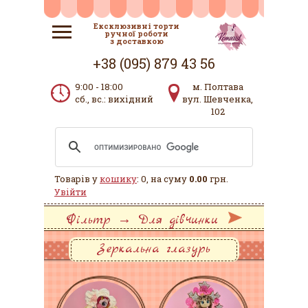
Ексклюзивні торти
ручної роботи
з доставкою
+38 (095) 879 43 56
9:00 - 18:00
м. Полтава
сб., вс.: вихідний
вул. Шевченка,
102
Товарів у
кошику
: 0, на суму
0.00
грн.
Увійти
Фільтр → Для дівчинки
Зеркальна глазурь