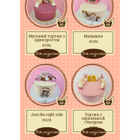
Мусовий тортик з
Малышка
єдинорогом
#3354
#3382
Докладніше
Докладніше
Join the right side
Тортик с
зеркальной
#3238
глазурью
#3184
Докладніше
Докладніше