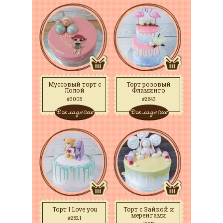
Муссовый торт с
Торт розовый
Лолой
Фламинго
#3008
#2843
Докладніше
Докладніше
Торт I Love you
Торт с Зайкой и
меренгами
#2821