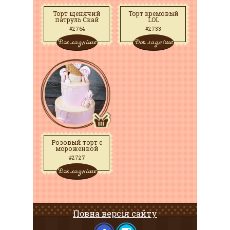
Торт щенячий
Торт кремовый
патруль Скай
LOL
#2764
#2733
Докладніше
Докладніше
Розовый торт с
мороженкой
#2727
Докладніше
Повна версія сайту