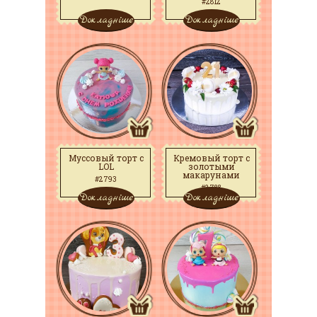
#2812
Докладніше
Докладніше
Муссовый торт с
Кремовый торт с
LOL
золотыми
макарунами
#2793
#2788
Докладніше
Докладніше