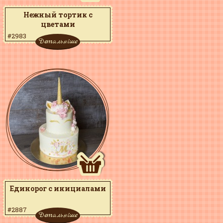
Нежный тортик с
цветами
#2983
Детальніше
Единорог с инициалами
#2887
Детальніше