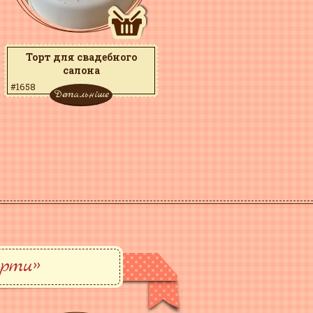
Торт для свадебного
салона
#1658
Детальніше
орти»