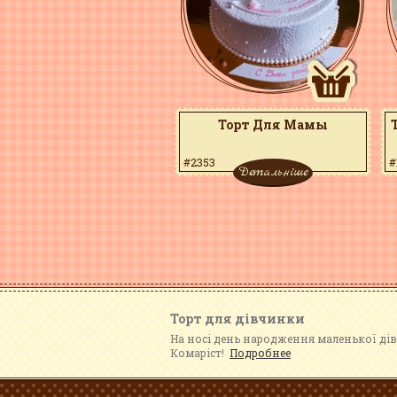
Торт Для Мамы
#2353
#
Детальніше
Торт для дівчинки
На носі день народження маленької дів
Комаріст!
Подробнее