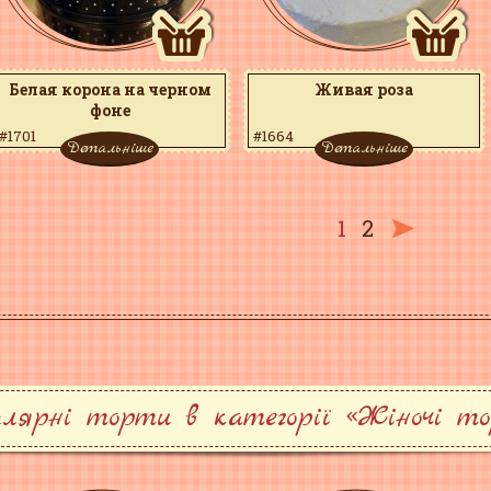
Белая корона на черном
Живая роза
фоне
#1701
#1664
Детальніше
Детальніше
1
2
лярні торти в категорії «Жіночі т