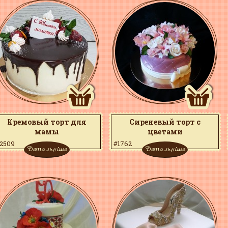
Кремовый торт для
Сиреневый торт с
мамы
цветами
2509
#1762
Детальніше
Детальніше