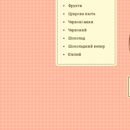
Фрукти
Цукрова паста
Червоні маки
Червоний
Шоколад
Шоколадний велюр
Ювілей