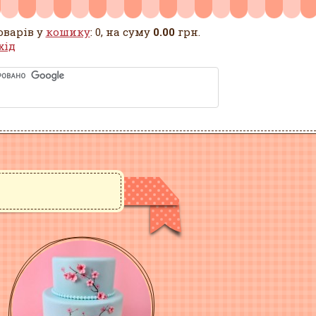
оварів у
кошику
: 0, на суму
0.00
грн.
хід