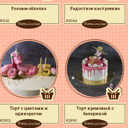
Розовое облачко
Радостное настроение
#3141
#3044
Детальніше
Детальніше
Торт с цветами и
Торт кремовый с
единорогом
балериной
#2902
#2895
Детальніше
Детальніше