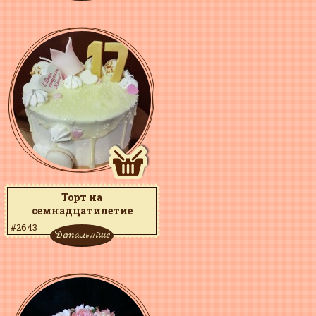
Торт на
семнадцатилетие
девушке
#2643
Детальніше