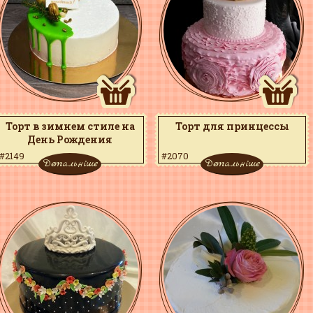
Торт в зимнем стиле на
Торт для принцессы
День Рождения
#2149
#2070
Детальніше
Детальніше