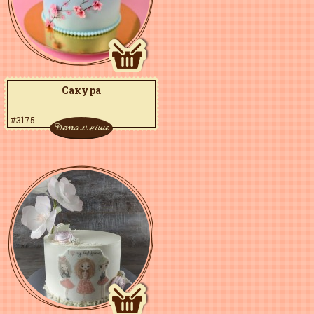
Сакура
#3175
Детальніше