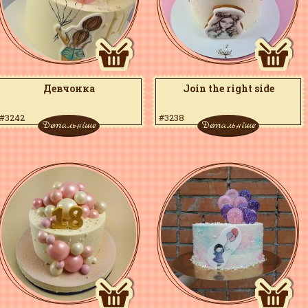
Девчонка
Join the right side
#3242
#3238
Детальніше
Детальніше