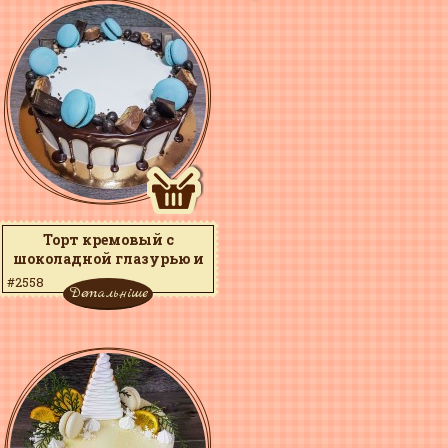
Торт кремовый с
шоколадной глазурью и
макаронами
#2558
Детальніше