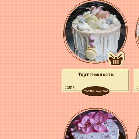
Торт нежность
#2513
#
Детальніше