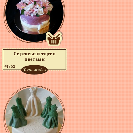
Сиреневый торт с
цветами
#1762
Детальніше