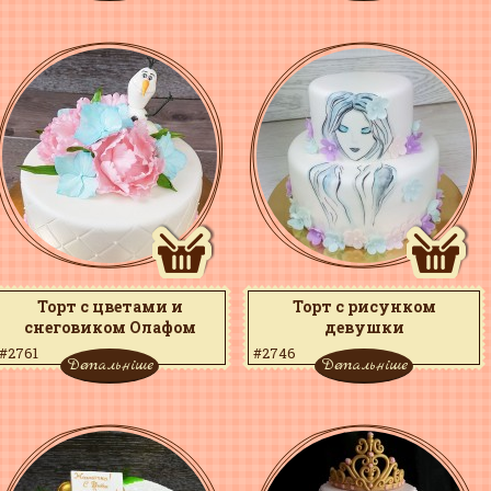
Торт с цветами и
Торт с рисунком
снеговиком Олафом
девушки
#2761
#2746
Детальніше
Детальніше