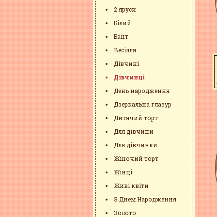
2 яруси
Білий
Бант
Весілля
Дівчині
Дівчинці
День народження
Дзеркальна глазур
Дитячий торт
Для дівчини
Для дівчинки
Жіночий торт
Жінці
Живі квіти
З Днем Народження
Золото