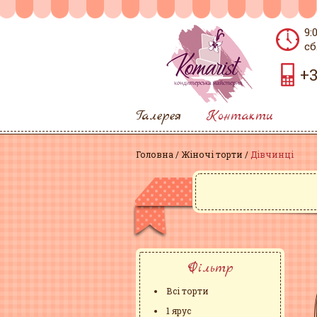
9:
сб
+3
Галерея
Контакти
Головна
Жіночі торти
Дівчинці
Фільтр
Всі торти
1 ярус