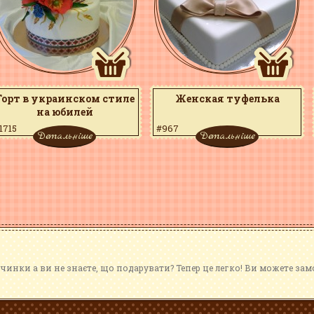
Торт в украинском стиле
Женская туфелька
на юбилей
1715
#967
Детальніше
Детальніше
чинки а ви не знаєте, що подарувати? Тепер це легко! Ви можете за