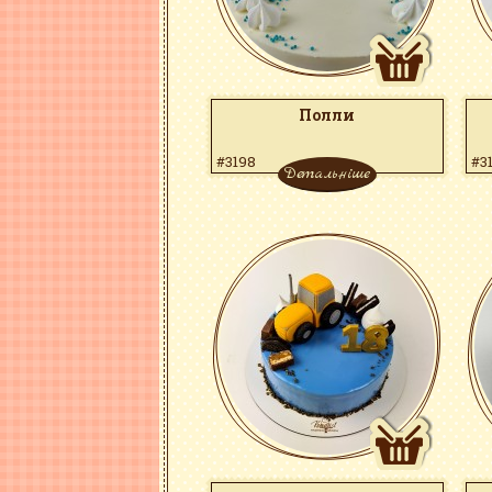
Полли
#3198
#3
Детальніше