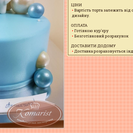
ЦІНИ
Вартість торта залежить від
дизайну.
ОПЛАТА
Готівкою кур'єру
Безготівковий розрахунок
ДОСТАВИТИ ДОДОМУ
Доставка розраховується ін
мажори, і водій може запізн
ЗАБРАТИ САМОМУ
м. Полтава, вул. Шевченка, 1
з 9:00 - 18:00 - безкоштовно
Сб. і нд. - вихідний
Схема проїзду
ХОЧЕТЕ ЗМІНИТИ ДИЗАЙН?
Присилайте свій варіант на
Опишіть менеджеру по тел. +
УМОВИ ЗБЕРІГАННЯ
Зберігати при t 2-5 С, волог.