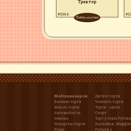
Трактор
#3364
#3
Детальніше
Мобільна версія
Дитячі торти
Весільні торти
Чоловічі торти
Жіночі торти
Торти - квіти
Автомобілі та
Спорт
техніка
Торт у стилі Рустик
Новорічні торти
Капкейки, Маффін
Різне
Роботи з