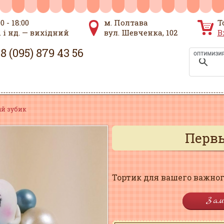
00 - 18:00
м. Полтава
Т
. і нд. — вихідний
вул. Шевченка, 102
В
8 (095) 879 43 56
й зубик
Перв
Тортик для вашего важног
Зам