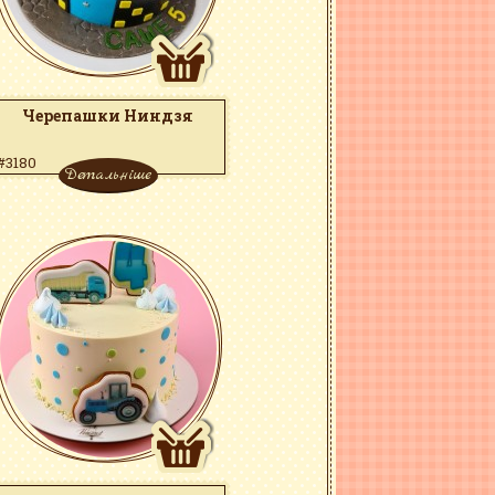
Черепашки Ниндзя
#3180
Детальніше