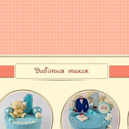
ЗАЛИШИЛИСЯ ПИТАННЯ?
Телефонуйте +38(095)879-43-5
Пишіть
info@tort.pl.ua
Заповнюйте форму
зворотно
Дивіться також