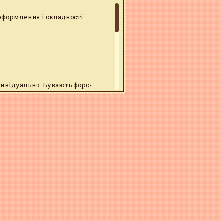
 оформлення і складності
дивідуально. Бувають форс-
юватися
02
 пошту
info@tort.pl.ua
38(095)879-43-56
 <75%. Термін зберігання 72 год.