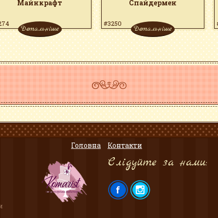
Майнкрафт
Спайдермен
274
#3250
Детальніше
Детальніше
Головна
Контакти
Слідуйте за нами:
и