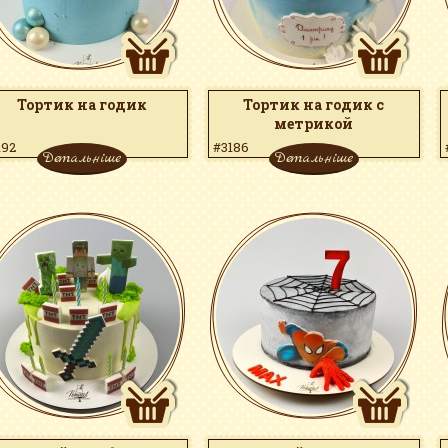
Тортик на годик
Тортик на годик с
метрикой
192
#3186
Детальніше
Детальніше