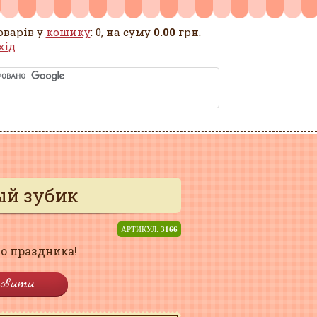
оварів у
кошику
: 0, на суму
0.00
грн.
хід
ый зубик
АРТИКУЛ:
3166
о праздника!
овити