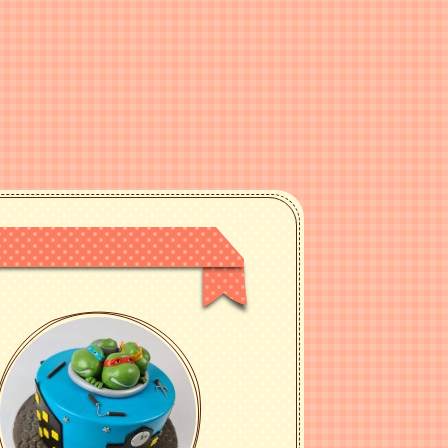
6 (Viber)
го зв'язку