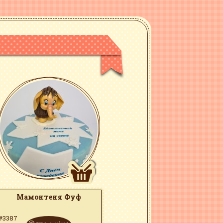
6 (Viber)
го зв'язку
Мамонтеня Фуф
#3387