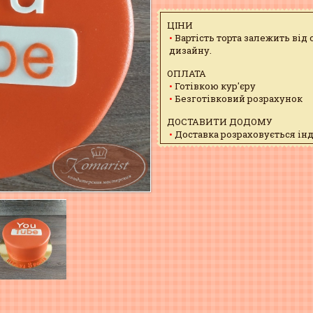
ЦІНИ
Вартість торта залежить від
дизайну.
ОПЛАТА
Готівкою кур'єру
Безготівковий розрахунок
ДОСТАВИТИ ДОДОМУ
Доставка розраховується ін
мажори, і водій може запізн
ЗАБРАТИ САМОМУ
м. Полтава, вул. Шевченка, 1
з 9:00 - 18:00 - безкоштовно
Сб. і нд. - вихідний
Схема проїзду
ХОЧЕТЕ ЗМІНИТИ ДИЗАЙН?
Присилайте свій варіант на
Опишіть менеджеру по тел. +
УМОВИ ЗБЕРІГАННЯ
Зберігати при t 2-5 С, волог.