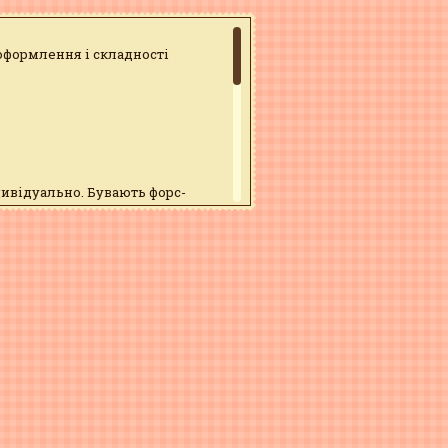
 оформлення і складності
дивідуально. Бувають форс-
юватися
02
 пошту
info@tort.pl.ua
38(095)879-43-56
 <75%. Термін зберігання 72 год.