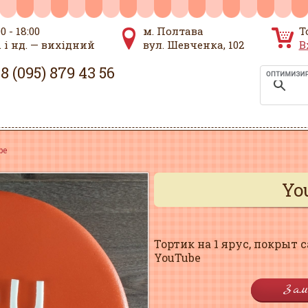
00 - 18:00
м. Полтава
Т
. і нд. — вихідний
вул. Шевченка, 102
В
8 (095) 879 43 56
be
Yo
Тортик на 1 ярус, покрыт 
YouTube
Зам