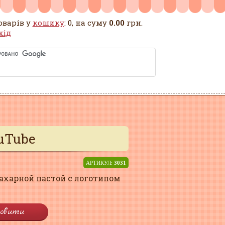
оварів у
кошику
: 0, на суму
0.00
грн.
хід
uTube
АРТИКУЛ:
3031
сахарной пастой с логотипом
овити