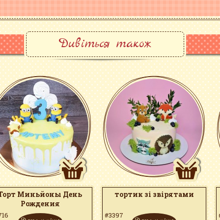
ЗАЛИШИЛИСЯ ПИТАННЯ?
Телефонуйте +38(095)879-43-5
Пишіть
info@tort.pl.ua
Заповнюйте форму
зворотно
Дивіться також
Торт Миньйоны День
тортик зі звірятами
Рождения
716
#3397