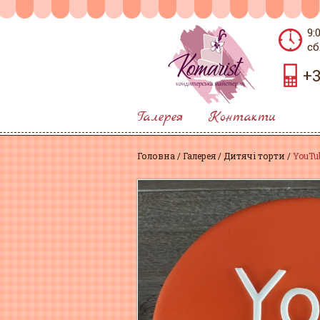
9:
сб
+3
Галерея
Контакти
Головна
Галерея
Дитячі торти
YouTu