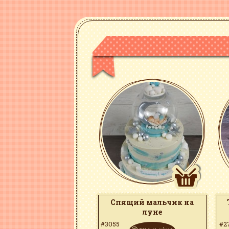
Спящий мальчик на
луне
#3055
#2