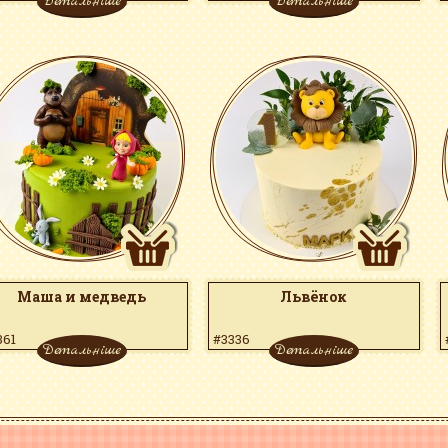
Детальніше
Детальніше
Маша и медведь
Львёнок
361
#3336
Детальніше
Детальніше