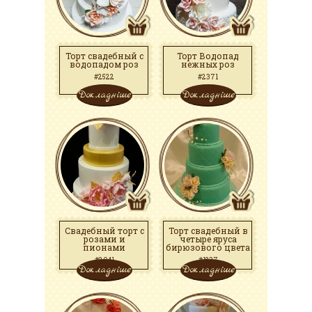
Торт свадебный с
Торт Водопад
водопадом роз
нежных роз
#2522
#2371
Докладніше
Докладніше
Свадебный торт с
Торт свадебный в
розами и
четыре яруса
пионами
бирюзового цвета
#2041
#1837
Докладніше
Докладніше