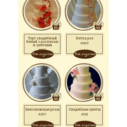
Торт свадебный
Ветка роз
белый с росписью
#1400
и цветами
#1832
Докладніше
Докладніше
Белоснежные розы
Свадебные цветы
#1357
#1141
Докладніше
Докладніше