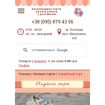
Ексклюзивні торти
ручної роботи
з доставкою
+38 (095) 879 43 56
9:00 - 18:00
м. Полтава
сб., вс.: вихідний
вул. Шевченка,
102
Товарів у
кошику
: 0, на суму
0.00
грн.
Увійти
Головна
Весільні торти
Свадебный торт
Свадебный торт