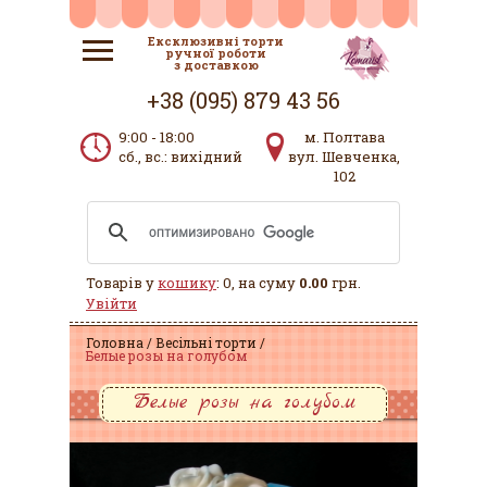
Ексклюзивні торти
ручної роботи
з доставкою
+38 (095) 879 43 56
9:00 - 18:00
м. Полтава
сб., вс.: вихідний
вул. Шевченка,
102
Товарів у
кошику
: 0, на суму
0.00
грн.
Увійти
Головна
Весільні торти
Белые розы на голубом
Белые розы на голубом