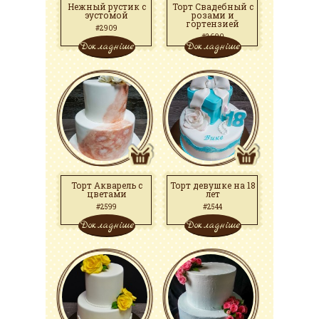
Нежный рустик с
Торт Свадебный с
эустомой
розами и
гортензией
#2909
#2600
Докладніше
Докладніше
Торт Акварель с
Торт девушке на 18
цветами
лет
#2599
#2544
Докладніше
Докладніше