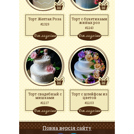
Торт Желтая Роза
Торт с букетиками
живых роз
#2329
#2243
Докладніше
Докладніше
Торт свадебный с
Торт с шлейфом из
мишками
цветов
#2217
#2203
Докладніше
Докладніше
Повна версія сайту