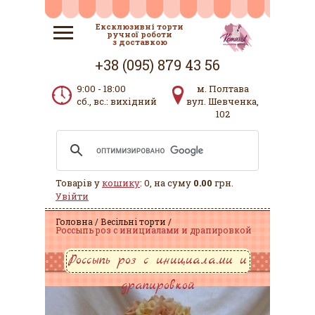
Ексклюзивні торти
ручної роботи
з доставкою
+38 (095) 879 43 56
9:00 - 18:00
м. Полтава
сб., вс.: вихідний
вул. Шевченка,
102
Товарів у
кошику
: 0, на суму
0.00
грн.
Увійти
Головна
Весільні торти
Россыпь роз с инициалами и драпировкой
Россыпь роз с инициалами и
драпировкой