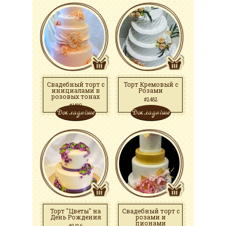
Свадебный торт с
Торт Кремовый с
инициалами в
Розами
розовых тонах
#2482
#1489
Докладніше
Докладніше
Торт "Цветы" на
Свадебный торт с
День Рождения
розами и
пионами