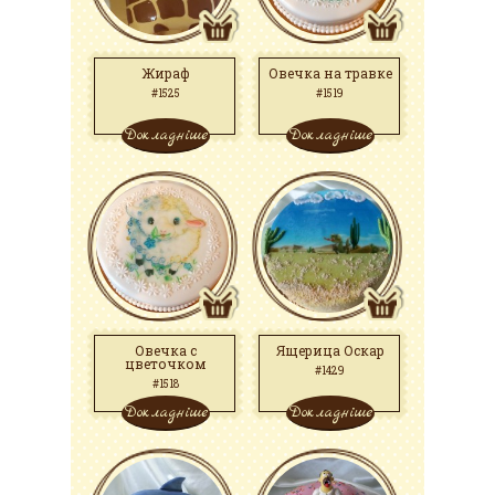
Жираф
Овечка на травке
#1525
#1519
Докладніше
Докладніше
Овечка с
Ящерица Оскар
цветочком
#1429
#1518
Докладніше
Докладніше