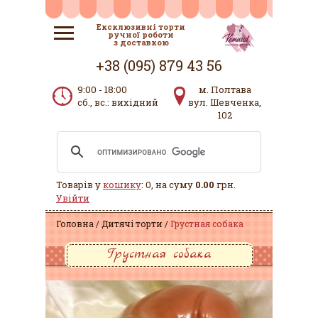
Ексклюзивні торти
ручної роботи
з доставкою
+38 (095) 879 43 56
9:00 - 18:00
м. Полтава
сб., вс.: вихідний
вул. Шевченка,
102
Товарів у
кошику
: 0, на суму
0.00
грн.
Увійти
Головна
Дитячі торти
Грустная собака
Грустная собака