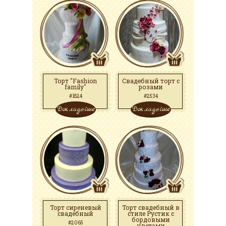
Торт "Fashion
Свадебный торт с
family"
розами
#1824
#2534
Докладніше
Докладніше
Торт сиреневый
Торт свадебный в
свадебный
стиле Рустик с
бордовыми
#2065
цветами