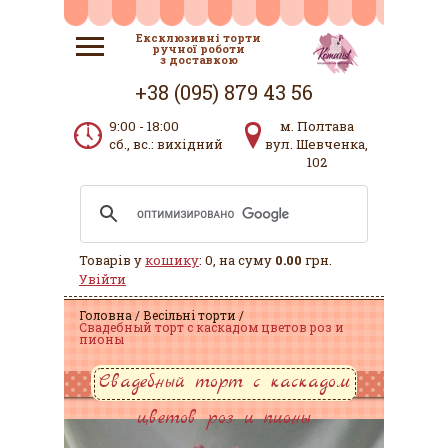
Ексклюзивні торти
ручної роботи
з доставкою
+38 (095) 879 43 56
9:00 - 18:00
м. Полтава
сб., вс.: вихідний
вул. Шевченка,
102
Товарів у
кошику
: 0, на суму
0.00
грн.
Увійти
Головна
Весільні торти
Свадебный торт с каскадом цветов роз и
пионы
Свадебный торт с каскадом
цветов роз и пионы