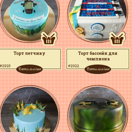
Торт летчику
Торт бассейн для
чемпиона
#2925
#2922
Детальніше
Детальніше