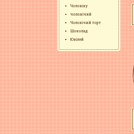
Чоловіку
чоловічий
Чоловічий торт
Шоколад
Ювілей