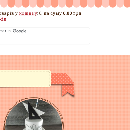
оварів у
кошику
: 0, на суму
0.00
грн.
хід