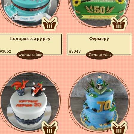
Подарок хирургу
Фермеру
#3062
#3048
Детальніше
Детальніше