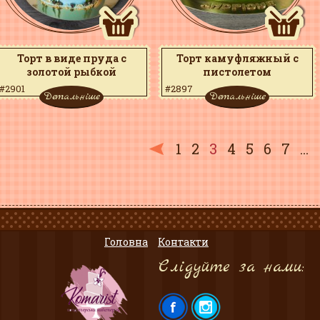
Торт в виде пруда с
Торт камуфляжный с
золотой рыбкой
пистолетом
#2901
#2897
Детальніше
Детальніше
1
2
3
4
5
6
7
...
Головна
Контакти
Слідуйте за нами: