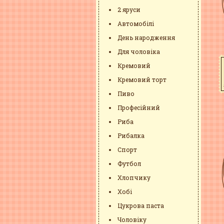
2 яруси
Автомобілі
День народження
Для чоловіка
Кремовий
Кремовий торт
Пиво
Професійний
Риба
Рибалка
Спорт
Футбол
Хлопчику
Хобі
Цукрова паста
Чоловіку