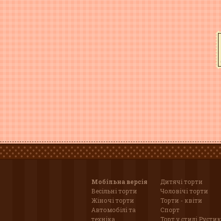
Мобільна версія
Дитячі торти
Весільні торти
Чоловічі торти
Жіночі торти
Торти - квіти
Автомобілі та
Спорт
техніка
Торт у стилі Рустик