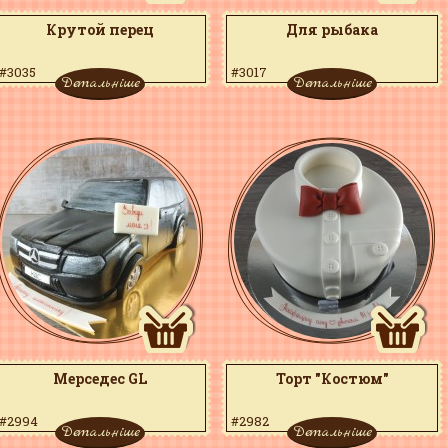
Крутой перец
Для рыбака
#3035
#3017
Детальніше
Детальніше
Мерседес GL
Торт "Костюм"
#2994
#2982
Детальніше
Детальніше