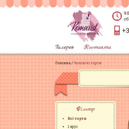
9:
сб
+3
Галерея
Контакти
Головна
Чоловічі торти
Фільтр
Всі торти
1 ярус