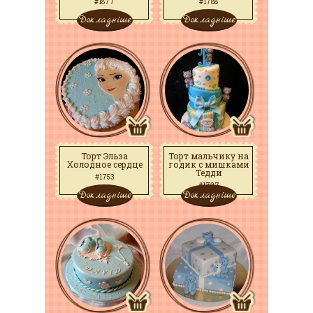
#1877
#1788
Докладніше
Докладніше
Торт Эльза
Торт мальчику на
Холодное сердце
годик с мишками
Тедди
#1753
#1737
Докладніше
Докладніше