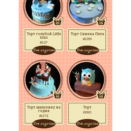
Торт голубой Little
Торт Свинка Пепа
man
#2099
#2117
Докладніше
Докладніше
Торт мальчику на
Торт
годик
#1990
#2072
Докладніше
Докладніше