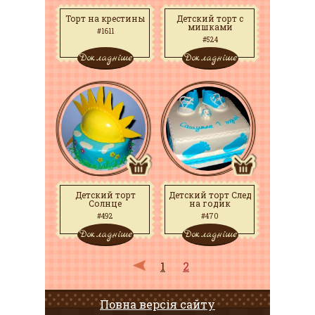
Торт на крестины
Детский торт с
мишками
#1611
#524
Докладніше
Докладніше
Детский торт
Детский торт След
Солнце
на годик
#492
#470
Докладніше
Докладніше
1
2
Повна версія сайту