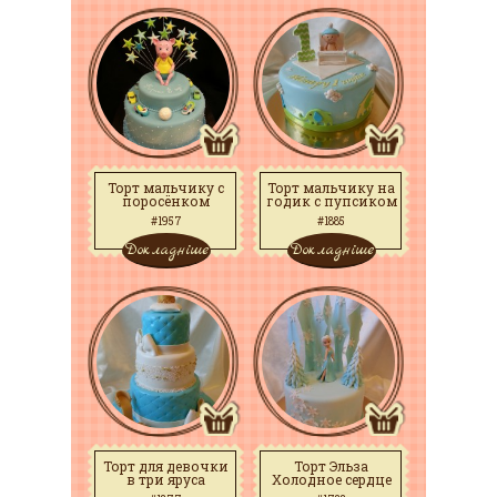
Торт мальчику с
Торт мальчику на
поросёнком
годик с пупсиком
#1957
#1885
Докладніше
Докладніше
Торт для девочки
Торт Эльза
в три яруса
Холодное сердце