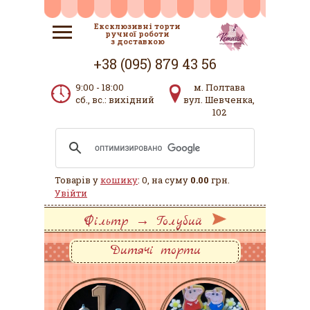
Ексклюзивні торти
ручної роботи
з доставкою
+38 (095) 879 43 56
9:00 - 18:00
м. Полтава
сб., вс.: вихідний
вул. Шевченка,
102
Товарів у
кошику
: 0, на суму
0.00
грн.
Увійти
Фільтр → Голубий
Дитячі торти